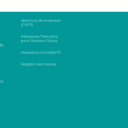
Abertura de empresa
(CNPJ)
Assessoria Tributária
para Pessoas Físicas
de
Assessoria Contábil PJ
Registro de marcas
os