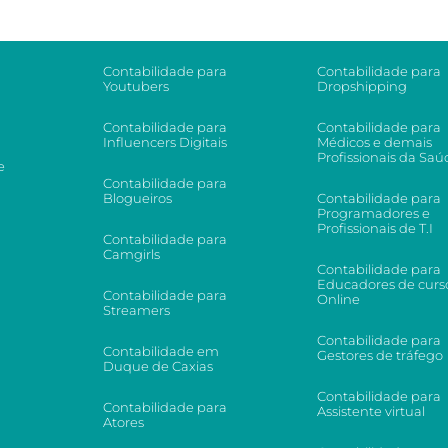
Contabilidade para
Contabilidade para
Youtubers
Dropshipping
Contabilidade para
Contabilidade para
Influencers Digitais
Médicos e demais
Profissionais da Saú
e
Contabilidade para
Blogueiros
Contabilidade para
Programadores e
Profissionais de T.I
Contabilidade para
Camgirls
Contabilidade para
Educadores de curs
Contabilidade para
Online
Streamers
Contabilidade para
Contabilidade em
Gestores de tráfego
Duque de Caxias
Contabilidade para
Contabilidade para
Assistente virtual
Atores